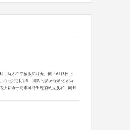
时，两人不幸被激流冲走。截止6月3日上
程。在此特别祈祷，遇险的驴友能够化险为
线路没有避开雨季可能出现的激流溪谷，同时
在装备不足的情况下贸然涉水以视频看到的水流
要承受超过200公斤力的冲击，一般人基本承