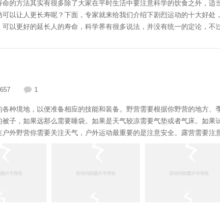
寿命的方法其实有很多除了大家在平时生活中要注意科学的饮食之外，适
动可以让人更长寿呢？下面，专家就来给我们介绍下剧烈运动的十大好处
可以更好的延长人的寿命，科学界有很多说法，并没有统一的定论，不
会会议上，来自丹麦哥本哈根市Bispebjerg大学的彼得·舒诺尔博士(Dr
剧烈程度是延长人的寿命的关键，并且证实，高强度的运动对延年益寿有
哥本哈根的51
657
1
的各种境地，以便准备相应的技能和装备。野营需要根据你野营的地方、
的被子，如果远那么需要睡袋。如果是天气较凉需要气垫或者气床。如果
在户外野营你需要关注天气，户外运动最重要的是注意安全。露营需要
的较大转向和明显的标志物做初步了解。当有等高线地图时，可将预定线
样有助于在行进中判定方向。二、防水问题 在雨季或多雨地区，特别
相机、电池、食物等物品遭打湿破坏。因此在出行前要对