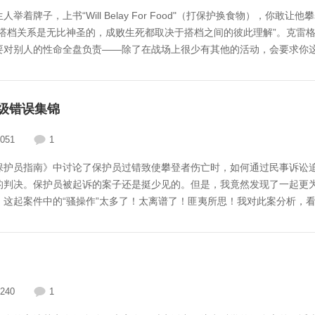
子，上书“Will Belay For Food"（打保护换食物），你敢让他攀
搭档关系是无比神圣的，成败生死都取决于搭档之间的彼此理解”。克雷格
要对别人的性命全盘负责——除了在战场上很少有其他的活动，会要求你这
、疏忽、犯错。先试着问自己以下几个问题：有没有和周围的岩友嘻哈聊
ATC是不是装在装备环、攀登环、腿环上，但就是没装在保护环上？给绳
一旦攀登者脱
级错误集锦
051
1
保护员指南》中讨论了保护员过错致使攀登者伤亡时，如何通过民事诉讼
的判决。保护员被起诉的案子还是挺少见的。但是，我竟然发现了一起更
这起案件中的“骚操作”太多了！太离谱了！匪夷所思！我对此案分析，看看
乐部操办，俱乐部教练保护出错，在绳降中致员工死亡的重大事故。201
其中就包括受害者张某某。该公司找到了青岛某俱乐部运动有限公司具体实
。经人介绍，于磊联系到两个岩友协助此项活
240
1