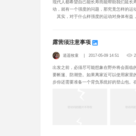
现代人都希望自己能长寿而能帮助我们延长
动，就有一个强度的问题，那究竟怎样的运
其实，对于什么样强度的运动对身体有益，
是很有帮助的。 8月底在巴黎举行的欧洲心脏病学
长寿的关系的研究。研究结果显示，运动的
舒诺尔博士主持的这项研究，样本是来自
露营须注意事项
逍遥牧童
| 2017-05-09 14:51
2
出发之前，必须尽可能想象在野外将会面临
要帐篷、防潮垫。如果离家近可以使用家里
步你还需要准备一个背负系统好的登山包。
集活动地区的地图和相关资料，对将要出现
过几个丫口、大致海拔上升和下降情况。这
会遇到极大的麻烦。如：无干燥衣物可换，