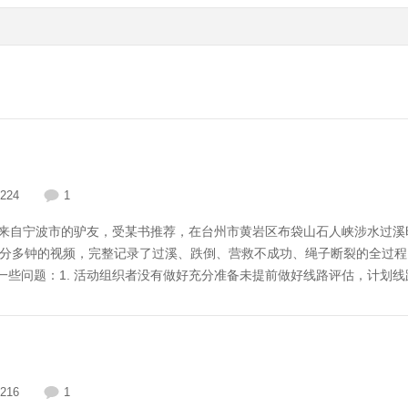
224
1
一群来自宁波市的驴友，受某书推荐，在台州市黄岩区布袋山石人峡涉水过溪
3分多钟的视频，完整记录了过溪、跌倒、营救不成功、绳子断裂的全过
一些问题：1. 活动组织者没有做好充分准备未提前做好线路评估，计划
，未携带合适和足够的装备应对可能出现的风险；2. 未做水流判断，
，涉水人员在通过时要承受近100公斤力的推力，在身体完全落水后更是
索，没有设置牵引绳拦截绳两端与水流
216
1