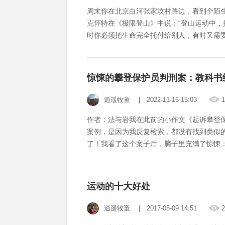
周末你在北京白河张家坟村路边，看到个陌生人举着牌
克怀特在《极限登山》中说：“登山运动中，
时你必须把生命完全托付给别人，有时又需
档，甚至我自己也不止一次，在保护时走神
没有相互检查装备？打保护的时候看手机？
敢说，绝大部分人都犯过上面至少一项，而
惊悚的攀登保护员判刑案：教科书
逍遥牧童
| 2022-11-16 15:03
1
作者：法与岩我在此前的小作文《起诉攀登
案例，是因为我反复检索，都没有找到类似
了！我看了这个案子后，脑子里充满了惊悚：
话：这是一起单位组织员工团建，委托户外俱
拓展活动，员工自愿报名，共17人报名，
动的策划和“教练”，但其并无相关教练资质
运动的十大好处
逍遥牧童
| 2017-05-09 14:51
2