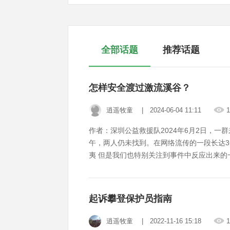
全部话题
推荐话题
怎样安全渡过激流溪谷？
逍遥牧童
| 2024-06-04 11:11
1
作者：深圳公益救援队2024年6月2日，
午，两人仍未找到。在网络流传的一段长达
夷 但是我们也特别关注到事件中反应出来的
组织者没有足够的溪谷通过和救援知识与技能
速度与深度（流速大于3米，深度没过脚面）
受不住这个力量；3. 只架设了一条拦截绳
起诉攀登保护员指南
逍遥牧童
| 2022-11-16 15:18
1