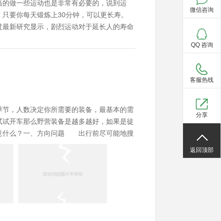
当的做一些运动也是非常有必要的，说到运
微信咨询
，只要你每天锻炼上30分钟，可以更长寿。
过最新研究显示，剧烈运动对于延长人的寿命
.PeterSchnohr)发表了一项关于运动和
QQ 咨询
一定帮助；而运动的时间长度则不那么重要。
客服热线
季节，人数决定你所需要的装备，最基本的需
分享
试试开车那么野营装备是越多越好，如果是徒
注意什么？一、方向问题 出行前尽可能地搜
路和方向进行分析，如：需翻越几道山梁、经
返回顶部
是长时间的穿越，如防水准备不充分整个活动