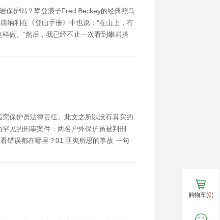
岩保护吗？攀登浪子Fred Beckey的经典照马
康纳利在《登山手册》中也说：“在山上，有
样做。”然后，我已经不止一次看到攀岩搭
天儿？有那么一瞬间两只手都松开了绳子？有
子松到令人发指？还是紧到能把牛拽下来？我
追究保护员法律责任。此文之所以没有真实的
为罕见的刑事案件：两名户外保护员被判刑
错误都在哪里？01 匪夷所思的事故 一句
4年11月初，某公司组织单位员工进行户外
施。这家俱乐部员工于磊，担任了此次拓展活
购物车(
0
)