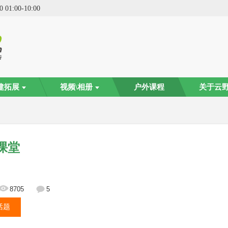
0
01:00
-
10:00
建拓展
视频\相册
户外课程
关于云
课堂
8705
5
话题