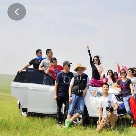
2
0
2
5
🎉
🚀
是
时
候
来
一
场