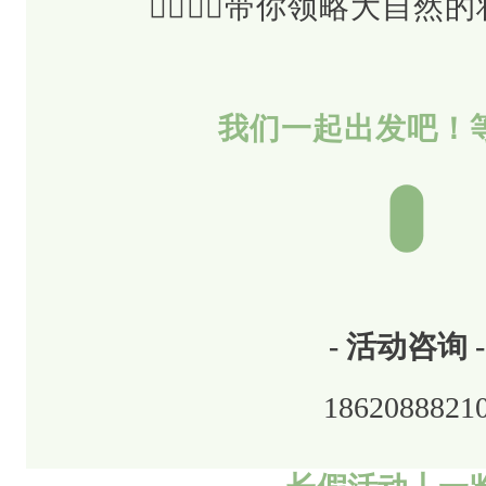
🚶‍♀️🚶‍♂️带你领略大
大
自
然
我们一起出发吧！
的
壮
丽
与
神
奇
- 活动咨询 -
。
1862088821
我
们