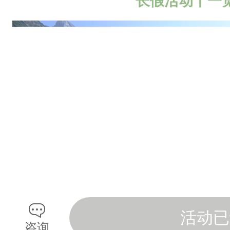
长假活动丨一
一
起
出
发
吧
！
等
你
哟
！
.
.
活动已
.
咨询