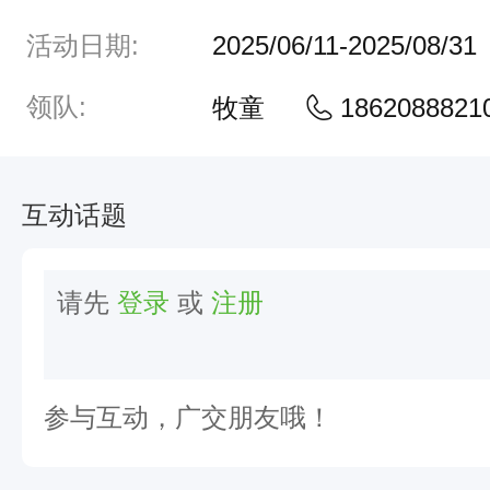
准
活动日期:
2025/06/11-2025/08/31
备
了
领队:
牧童
1862088821
一
系
互动话题
列
超
棒
请先
登录
或
注册
的
旅
行
参与互动，广交朋友哦！
路