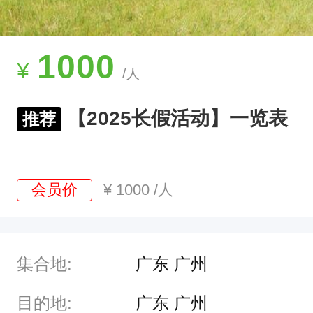
说
走
就
1000
¥
/人
走
的
【2025长假活动】一览表
推荐
旅
行
啦
会员价
¥
1000
/人
！
我
们
集合地:
广东 广州
精
心
目的地:
广东 广州