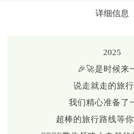
线
等
详细信息
你
来
探
2025
索
！
🎉🚀是时候来
🚶‍♀️
说走就走的旅行
🚶‍♂️
带
我们精心准备了
你
超棒的旅行路线等你
领
略