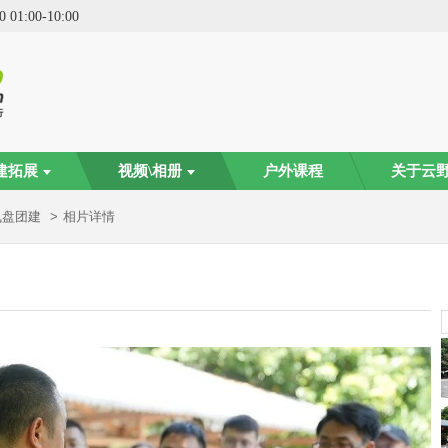
0
01:00
-
10:00
建拓展
视频\相册
户外课程
关于云
避飞盘团建
相片详情