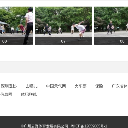
08
07
06
深圳登协
去哪儿
中国天气网
火车票
保险
广东省体
训信息网
体职联线
©广州云野体育发展有限公司
粤ICP备12059665号-1