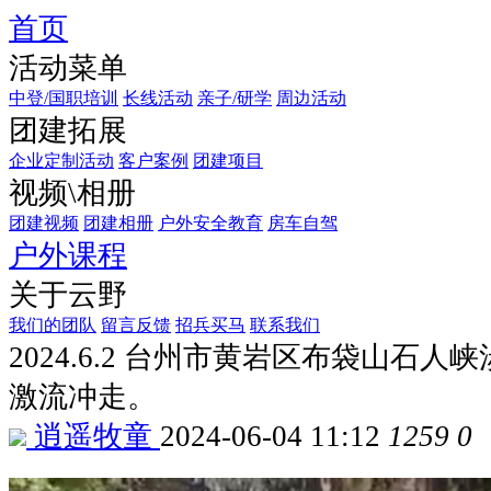
首页
活动菜单
中登/国职培训
长线活动
亲子/研学
周边活动
团建拓展
企业定制活动
客户案例
团建项目
视频\相册
团建视频
团建相册
户外安全教育
房车自驾
户外课程
关于云野
我们的团队
留言反馈
招兵买马
联系我们
2024.6.2 台州市黄岩区布袋山石
激流冲走。
逍遥牧童
2024-06-04 11:12
1259
0